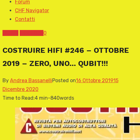
Forum
CHF Navigator
Contatti
COVER
News CHF
0
COSTRUIRE HIFI #246 – OTTOBRE
2019 – ZERO, UNO… QUBIT!!!
By
Andrea Bassanelli
Posted on
16 Ottobre 2019
15
Dicembre 2020
Time to Read:
4 min
-
840
words