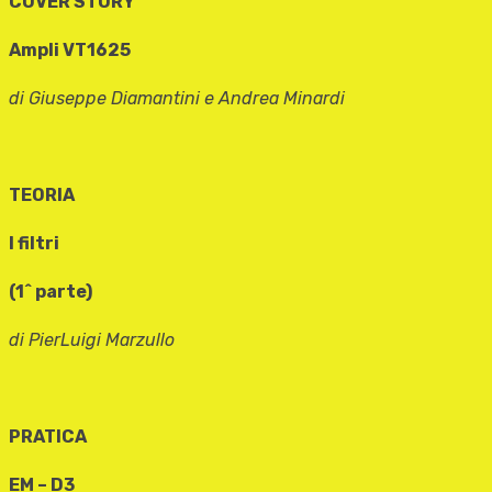
COVER STORY
Ampli VT1625
di Giuseppe Diamantini e Andrea Minardi
TEORIA
I filtri
(1^ parte)
di PierLuigi Marzullo
PRATICA
EM – D3