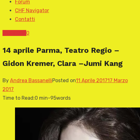
Forum
CHF Navigator
Contatti
News CHF
0
14 aprile Parma, Teatro Regio –
Gidon Kremer, Clara –Jumi Kang
By
Andrea Bassanelli
Posted on
11 Aprile 2017
17 Marzo
2017
Time to Read:
0 min
-
95
words