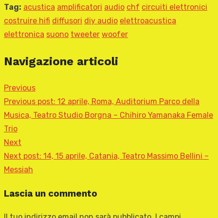
Tag:
acustica
amplificatori
audio
chf
circuiti elettronici
costruire hifi
diffusori
diy audio
elettroacustica
elettronica
suono
tweeter
woofer
Navigazione articoli
Previous
Previous post:
12 aprile, Roma, Auditorium Parco della
Musica, Teatro Studio Borgna – Chihiro Yamanaka Female
Trio
Next
Next post:
14, 15 aprile, Catania, Teatro Massimo Bellini –
Messiah
Lascia un commento
Il tuo indirizzo email non sarà pubblicato.
I campi