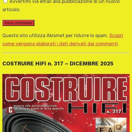
Avvertimi via email alla pubblicazione di un nuovo
articolo.
Questo sito utilizza Akismet per ridurre lo spam.
Scopri
come vengono elaborati i dati derivati dai commenti
.
COSTRUIRE HIFI n. 317 – DICEMBRE 2025