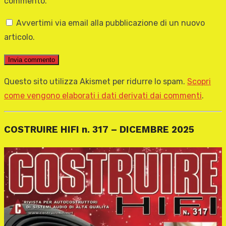
commento.
Avvertimi via email alla pubblicazione di un nuovo
articolo.
Questo sito utilizza Akismet per ridurre lo spam.
Scopri
come vengono elaborati i dati derivati dai commenti
.
COSTRUIRE HIFI n. 317 – DICEMBRE 2025