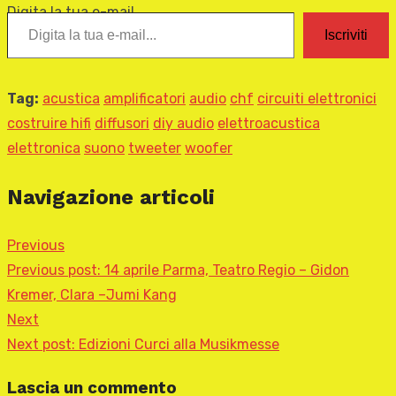
Digita la tua e-mail...
Iscriviti
Tag:
acustica
amplificatori
audio
chf
circuiti elettronici
costruire hifi
diffusori
diy audio
elettroacustica
elettronica
suono
tweeter
woofer
Navigazione articoli
Previous
Previous post:
14 aprile Parma, Teatro Regio – Gidon
Kremer, Clara –Jumi Kang
Next
Next post:
Edizioni Curci alla Musikmesse
Lascia un commento