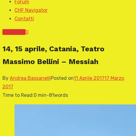
Forum
CHF Navigator
Contatti
News CHF
0
14, 15 aprile, Catania, Teatro
Massimo Bellini – Messiah
By
Andrea Bassanelli
Posted on
11 Aprile 2017
17 Marzo
2017
Time to Read:
0 min
-
81
words