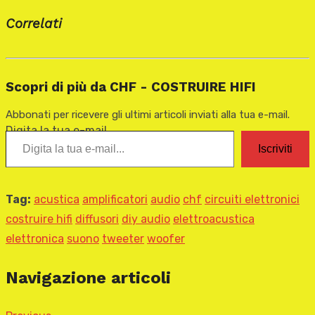
Correlati
Scopri di più da CHF - COSTRUIRE HIFI
Abbonati per ricevere gli ultimi articoli inviati alla tua e-mail.
Digita la tua e-mail...
Iscriviti
Tag:
acustica
amplificatori
audio
chf
circuiti elettronici
costruire hifi
diffusori
diy audio
elettroacustica
elettronica
suono
tweeter
woofer
Navigazione articoli