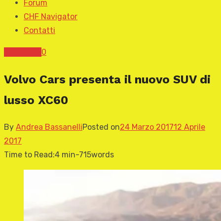
Forum
CHF Navigator
Contatti
News CHF
0
Volvo Cars presenta il nuovo SUV di
lusso XC60
By
Andrea Bassanelli
Posted on
24 Marzo 2017
12 Aprile
2017
Time to Read:
4 min
-
715
words