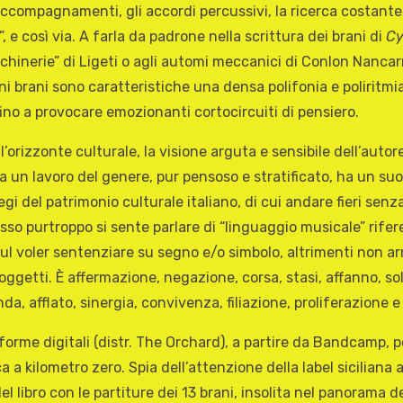
li accompagnamenti, gli accordi percussivi, la ricerca costant
 e così via. A farla da padrone nella scrittura dei brani di
Cy
chinerie” di Ligeti o agli automi meccanici di Conlon Nancarro
ni brani sono caratteristiche una densa polifonia e poliritmia
no a provocare emozionanti cortocircuiti di pensiero.
’orizzonte culturale, la visione arguta e sensibile dell’auto
la. Ma un lavoro del genere, pur pensoso e stratificato, ha un 
egi del patrimonio culturale italiano, di cui andare fieri sen
sso purtroppo si sente parlare di “linguaggio musicale” rifere
 sul voler sentenziare su segno e/o simbolo, altrimenti non 
ggetti. È affermazione, negazione, corsa, stasi, affanno, sol
a, afflato, sinergia, convivenza, filiazione, proliferazione e
forme digitali (distr. The Orchard), a partire da Bandcamp,
a a kilometro zero. Spia dell’attenzione della label siciliana a
ibro con le partiture dei 13 brani, insolita nel panorama del