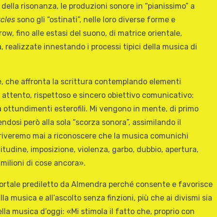
e della risonanza, le produzioni sonore in “pianissimo” a
cles
sono gli “ostinati”, nelle loro diverse forme e
w, fino alle estasi del suono, di matrice orientale,
, realizzate innestando i processi tipici della musica di
re, che affronta la scrittura contemplando elementi
suo attento, rispettoso e sincero obiettivo comunicativo:
za ottundimenti esterofili. Mi vengono in mente, di primo
ndosi però alla sola “scorza sonora”, assimilando il
arriveremo mai a riconoscere che la musica comunichi
itudine, imposizione, violenza, garbo, dubbio, apertura,
 milioni di cose ancora».
 portale prediletto da Almendra perché consente e favorisce
lla musica e all’ascolto senza finzioni, più che ai divismi sia
la musica d’oggi: «Mi stimola il fatto che, proprio con