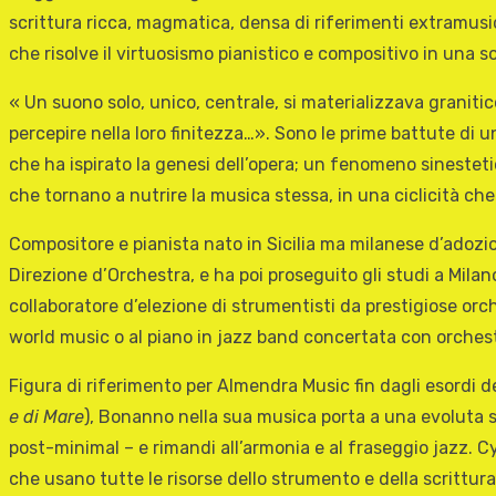
scrittura ricca, magmatica, densa di riferimenti extramusi
che risolve il virtuosismo pianistico e compositivo in una 
« Un suono solo, unico, centrale, si materializzava granitic
percepire nella loro finitezza…». Sono le prime battute di 
che ha ispirato la genesi dell’opera; un fenomeno sinesteti
che tornano a nutrire la musica stessa, in una ciclicità che 
Compositore e pianista nato in Sicilia ma milanese d’adozi
Direzione d’Orchestra, e ha poi proseguito gli studi a Mila
collaboratore d’elezione di strumentisti da prestigiose orch
world music o al piano in jazz band concertata con orchest
Figura di riferimento per Almendra Music fin dagli esordi d
e di Mare
), Bonanno nella sua musica porta a una evoluta s
post-minimal – e rimandi all’armonia e al fraseggio jazz. Cy
che usano tutte le risorse dello strumento e della scrittura 