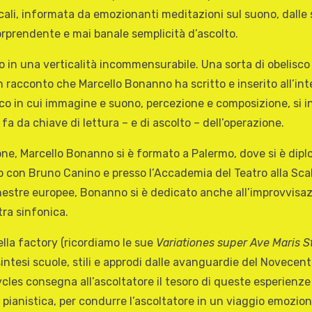
cali, informata da emozionanti meditazioni sul suono, dalle 
sorprendente e mai banale semplicità d’ascolto.
o in una verticalità incommensurabile. Una sorta di obelisco d
un racconto che Marcello Bonanno ha scritto e inserito all’in
co in cui immagine e suono, percezione e composizione, si in
fa da chiave di lettura – e di ascolto – dell’operazione.
one, Marcello Bonanno si è formato a Palermo, dove si è dip
no con Bruno Canino e presso l’Accademia del Teatro alla Scal
estre europee, Bonanno si è dedicato anche all’improvvisazione
ra sinfonica.
ella factory (ricordiamo le sue
Variationes super Ave Maris St
intesi scuole, stili e approdi dalle avanguardie del Novecen
cles consegna all’ascoltatore il tesoro di queste esperienze 
pianistica, per condurre l’ascoltatore in un viaggio emozionan