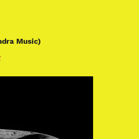
ndra Music)
7