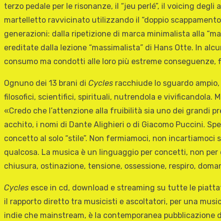
terzo pedale per le risonanze, il “jeu perlé”, il voicing deg
martelletto ravvicinato utilizzando il “doppio scappamento”,
generazioni: dalla ripetizione di marca minimalista alla “ma
ereditate dalla lezione “massimalista” di Hans Otte. In alcu
consumo ma condotti alle loro più estreme conseguenze, fi
Ognuno dei 13 brani di
Cycles
racchiude lo sguardo ampio, l
filosofici, scientifici, spirituali, nutrendola e vivificando
«Credo che l’attenzione alla fruibilità sia uno dei grandi pr
acchito, i nomi di Dante Alighieri o di Giacomo Puccini. Spe
concetto al solo “stile”. Non fermiamoci, non incartiamoci
qualcosa. La musica è un linguaggio per concetti, non per o
chiusura, ostinazione, tensione, ossessione, respiro, domand
Cycles
esce in cd, download e streaming su tutte le piatta
il rapporto diretto tra musicisti e ascoltatori, per una music
indie che mainstream, è la contemporanea pubblicazione del l