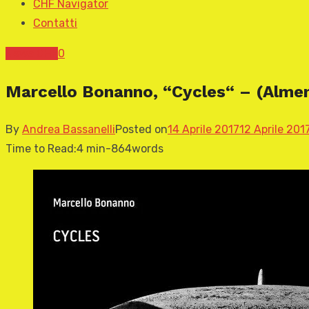
CHF Navigator
Contatti
News CHF
0
Marcello Bonanno, “Cycles“ – (Alme
By
Andrea Bassanelli
Posted on
14 Aprile 2017
12 Aprile 201
Time to Read:
4 min
-
864
words