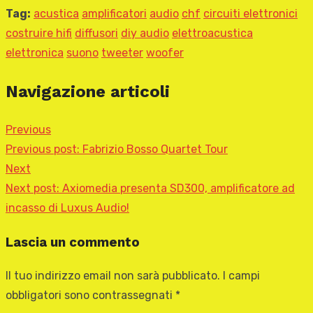
Tag:
acustica
amplificatori
audio
chf
circuiti elettronici
costruire hifi
diffusori
diy audio
elettroacustica
elettronica
suono
tweeter
woofer
Navigazione articoli
Previous
Previous post:
Fabrizio Bosso Quartet Tour
Next
Next post:
Axiomedia presenta SD300, amplificatore ad
incasso di Luxus Audio!
Lascia un commento
Il tuo indirizzo email non sarà pubblicato.
I campi
obbligatori sono contrassegnati
*