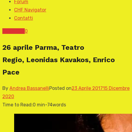
Forum
CHF Navigator
Contatti
News CHF
0
26 aprile Parma, Teatro
Regio, Leonidas Kavakos, Enrico
Pace
By
Andrea Bassanelli
Posted on
23 Aprile 2017
15 Dicembre
2020
Time to Read:
0 min
-
74
words