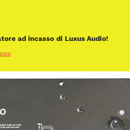
tore ad incasso di Luxus Audio!
 2020