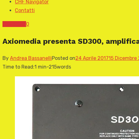
CHF Navigator
Contatti
News CHF
0
Axiomedia presenta SD300, amplifica
By
Andrea Bassanelli
Posted on
24 Aprile 2017
15 Dicembre
Time to Read:
1 min
-
215
words