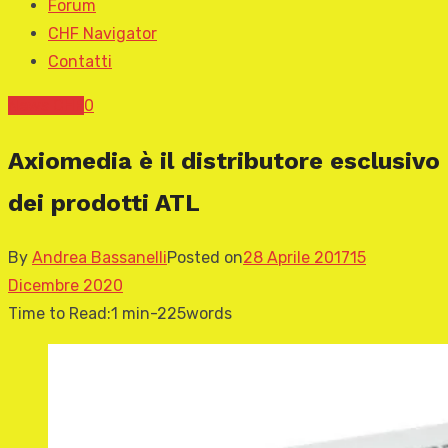
Forum
CHF Navigator
Contatti
News CHF
0
Axiomedia è il distributore esclusivo
dei prodotti ATL
By
Andrea Bassanelli
Posted on
28 Aprile 2017
15
Dicembre 2020
Time to Read:
1 min
-
225
words