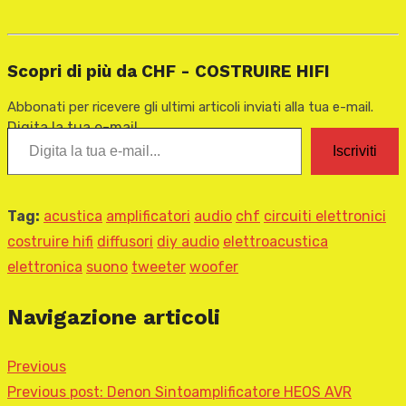
Scopri di più da CHF - COSTRUIRE HIFI
Abbonati per ricevere gli ultimi articoli inviati alla tua e-mail.
Digita la tua e-mail...
Iscriviti
Tag:
acustica
amplificatori
audio
chf
circuiti elettronici
costruire hifi
diffusori
diy audio
elettroacustica
elettronica
suono
tweeter
woofer
Navigazione articoli
Previous
Previous post:
Denon Sintoamplificatore HEOS AVR