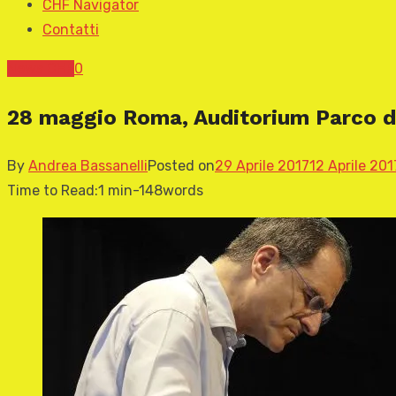
CHF Navigator
Contatti
News CHF
0
28 maggio Roma, Auditorium Parco de
By
Andrea Bassanelli
Posted on
29 Aprile 2017
12 Aprile 201
Time to Read:
1 min
-
148
words