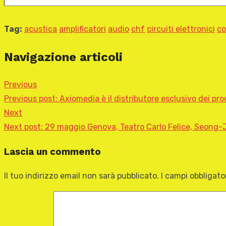
Tag:
acustica
amplificatori
audio
chf
circuiti elettronici
co
Navigazione articoli
Previous
Previous post:
Axiomedia è il distributore esclusivo dei pro
Next
Next post:
29 maggio Genova, Teatro Carlo Felice, Seong-
Lascia un commento
Il tuo indirizzo email non sarà pubblicato.
I campi obbligat