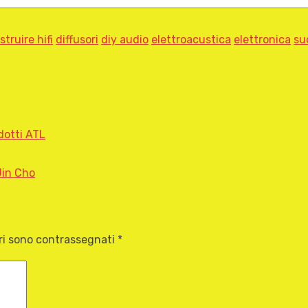
struire hifi
diffusori
diy audio
elettroacustica
elettronica
su
dotti ATL
Jin Cho
ori sono contrassegnati
*