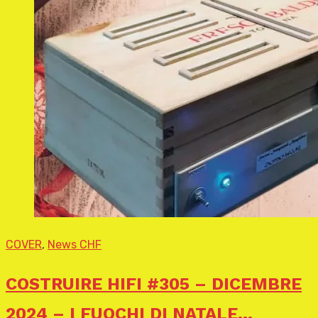
COVER
,
News CHF
COSTRUIRE HIFI #305 – DICEMBRE
2024 – I FUOCHI DI NATALE…