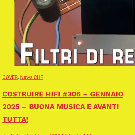
COVER
,
News CHF
COSTRUIRE HIFI #306 – GENNAIO
2025 – BUONA MUSICA E AVANTI
TUTTA!