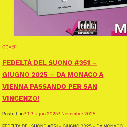
COVER
FEDELTÀ DEL SUONO #351 –
GIUGNO 2025 – DA MONACO A
VIENNA PASSANDO PER SAN
VINCENZO!
Posted on
30 Giugno 2025
3 Novembre 2025
FEDELTÀ DEL SUONO #351 – GIUGNO 2025 – DA MONACO