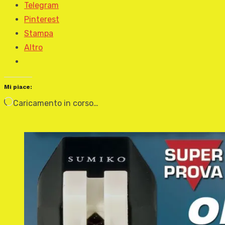
Telegram
Pinterest
Stampa
Altro
Mi piace:
Caricamento in corso…